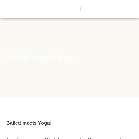
Zum
Inhalt
springen
Ballett meets Yoga
Ballett meets Yoga!