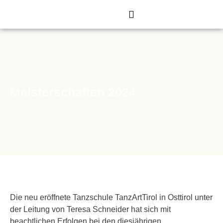
Zum
Inhalt
springen
Meisterschaften 2024
Die neu eröffnete Tanzschule TanzArtTirol in Osttirol unter
der Leitung von Teresa Schneider hat sich mit
beachtlichen Erfolgen bei den diesjährigen