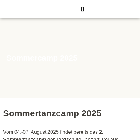
Zum
Inhalt
springen
Sommercamp 2025
Sommertanzcamp 2025
Vom 04.-07. August 2025 findet bereits das
2.
Sommertanzcamp
der Tanzschule TanzArtTirol aus